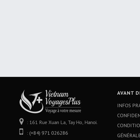
AVANT D
INFOS PR
CONFIDEN
: 161 Rue Xuan La, Tay Ho, Hanoi.
CONDITI
:
(+84) 971 026286
GÉNÉRAL