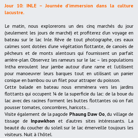
Jour 10: INLE – Journée d’immersion dans la culture
lacustre.
Le matin, nous explorerons un des cinq marchés du jour
(seulement les jours de marché) et profiterez d’un voyage en
bateau sur le lac Inle. Rêve de tout photographe, ces eaux
calmes sont dotées d’une végétation flottante, de canoës de
pêcheurs et de monts alentours qui fournissent un parfait
arrière-plan. Observez les rameurs sur le lac – les populations
Intha enroulent leur jambe autour d’une rame et l’utilisent
pour manoeuvrer leurs barques tout en utilisant un panier
conique en bambou ou un filet pour attraper du poisson.
Cette balade en bateau nous emmènera vers les jardins
flottants qui occupent ¼ de la superficie du lac: de la boue du
lac avec des racines forment les buttes flottantes où on fait
pousser tomates, concombres, haricots...
Visite également de la pagode
Phaung Daw Oo
, du village de
tissage de
Inpawkhon
et d’autres sites intéressants. La
beauté du coucher du soleil sur le lac émerveille toujours les
visiteurs. Nuit à l’hôtel.