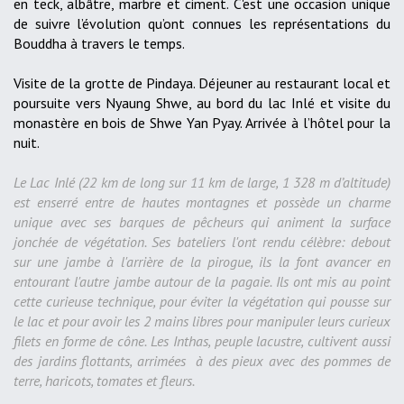
en teck, albâtre, marbre et ciment. C'est une occasion unique
de suivre l’évolution qu’ont connues les représentations du
Bouddha à travers le temps.
Visite de la grotte de Pindaya. Déjeuner au restaurant local et
poursuite vers Nyaung Shwe, au bord du lac Inlé et visite du
monastère en bois de Shwe Yan Pyay. Arrivée à l’hôtel pour la
nuit.
Le Lac Inlé (22 km de long sur 11 km de large, 1 328 m d’altitude)
est enserré entre de hautes montagnes et possède un charme
unique avec ses barques de pêcheurs qui animent la surface
jonchée de végétation. Ses bateliers l'ont rendu célèbre: debout
sur une jambe à l'arrière de la pirogue, ils la font avancer en
entourant l'autre jambe autour de la pagaie. Ils ont mis au point
cette curieuse technique, pour éviter la végétation qui pousse sur
le lac et pour avoir les 2 mains libres pour manipuler leurs curieux
filets en forme de cône. Les Inthas, peuple lacustre, cultivent aussi
des jardins flottants, arrimées à des pieux avec des pommes de
terre, haricots, tomates et fleurs.