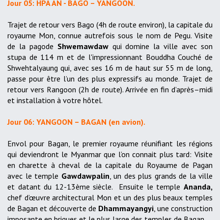
Jour 05: HPA AN - BAGO – YANGOON.
Trajet de retour vers Bago (4h de route environ), la capitale du
royaume Mon, connue autrefois sous le nom de Pegu. Visite
de la pagode
Shwemawdaw
qui domine la ville avec son
stupa de 114 m et de l'impressionnant Bouddha Couché de
Shwehtalyaung qui, avec ses 16 m de haut sur 55 m de long,
passe pour être l’un des plus expressifs au monde. Trajet de
retour vers Rangoon (2h de route). Arrivée en fin d’après–midi
et installation à votre hôtel.
Jour 06: YANGOON – BAGAN (en avion).
Envol pour Bagan, le premier royaume réunifiant les régions
qui deviendront le Myanmar que l’on connait plus tard: Visite
en charette à cheval de la capitale du Royaume de Pagan
avec le temple
Gawdawpalin
, un des plus grands de la ville
et datant du 12-13ème siècle. Ensuite le temple
Ananda,
chef d’œuvre architectural Mon et un des plus beaux temples
de Bagan et découverte de
Dhammayangyi
, une construction
imposante en briques et le plus large des temples de Bagan.