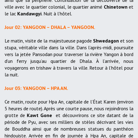
ainsi que sa périphérie. Continuation de la découverte de la
ville avec le quartier colonial, le quartier animé
Chinetown
et
le lac
Kandawgyi
. Nuit à l’hôtel.
Jour 02: YANGOON – DHALA – YANGOON.
Le matin, visite de la majestueuse pagode
Shwedagon
et son
stupa, véritable ville dans la ville. Dans l’après-midi, poursuite
vers la jetée Pansodan pour traverser la rivière Yangon à bord
d’un ferry jusqu’au quartier de Dhala. À l’arrivée, nous
voyagerons en trishaw à travers la ville. Retour à l’hôtel pour
la nuit.
Jour 03: YANGOON – HPA AN.
Ce matin, route pour Hpa An, capitale de l’État Karen (environ
5 heures de route). Après une courte pause, nous rejoindrons la
grotte de
Kawt Gone
et découvrirons ce site datant de la
période de Pyu, avec ses milliers de stèles décrivant les vies
de Bouddha ainsi que de nombreuses statues du panthéon
hindouiste. Arrivée en fin de journée à Hpa An, capitale de